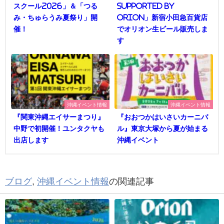
スクール2026」＆「つる
supported by
み・ちゅらうみ夏祭り」開
Orion」新宿小田急百貨店
催！
でオリオン生ビール販売しま
す
沖縄イベント情報
沖縄イベント情報
『関東沖縄エイサーまつり』
『おおつかはいさいカーニバ
中野で初開催！ユンタクヤも
ル』東京大塚から夏が始まる
出店します
沖縄イベント
ブログ
,
沖縄イベント情報
の関連記事