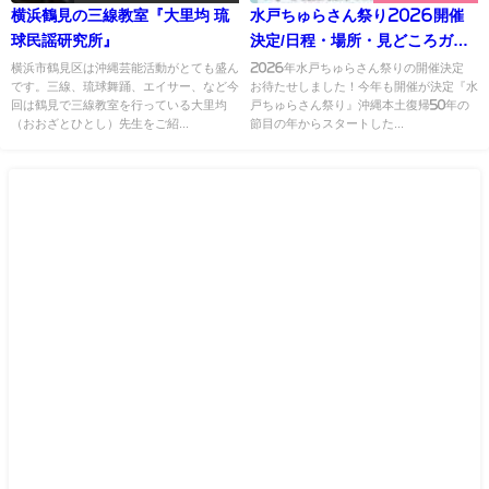
横浜鶴見の三線教室『大里均 琉
水戸ちゅらさん祭り2026開催
球民謡研究所』
決定/日程・場所・見どころガイ
ド【茨城沖縄イベント情報】
横浜市鶴見区は沖縄芸能活動がとても盛ん
2026年水戸ちゅらさん祭りの開催決定
です。三線、琉球舞踊、エイサー、など今
お待たせしました！今年も開催が決定『水
回は鶴見で三線教室を行っている大里均
戸ちゅらさん祭り』沖縄本土復帰50年の
（おおざとひとし）先生をご紹...
節目の年からスタートした...