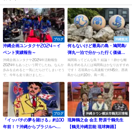
ブログ
沖縄観光
沖縄企画ユンタクヤ2024～イ
何もないけど最高の島・鳩間島/
ベント実績報告～
弾丸一泊で分かった行く価値と
注意点【石垣島・西表島から行
沖縄企画ユンタクヤ2024年活動報告
鳩間島ってどんな島？ 結論！！静かな離
2024年もあっという間でしたね。なんか
島を求める人には鳩間島はかなりおすすめ
ける離島】
歩みを止めると一気にだらけてしまいそう
です！ 石垣島から高速船で約45分。西表
で、今年も走り抜けました...
島からは約10分。島一周...
ブログ
沖縄タウン横浜市鶴見区情報
「イッパチの夢を賭ける」約100
琉舞鶴之会 会主 野原千鶴先生
年前！？沖縄からブラジルへ移
【鶴見沖縄芸能 琉球舞踊】