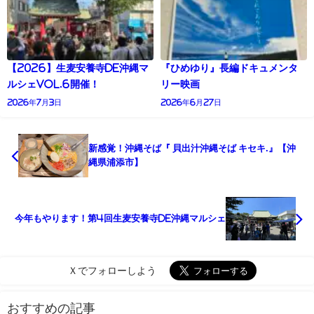
【2026】生麦安養寺de沖縄マ
『ひめゆり』長編ドキュメンタ
ルシェVol.6開催！
リー映画
2026年7月3日
2026年6月27日
新感覚！沖縄そば『 貝出汁沖縄そば キセキ.』【沖
縄県浦添市】
今年もやります！第4回生麦安養寺de沖縄マルシェ
Ｘでフォローしよう
おすすめの記事