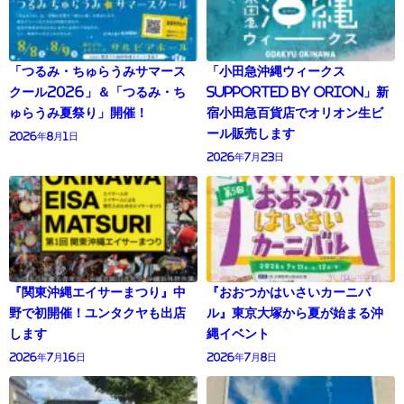
「つるみ・ちゅらうみサマース
「小田急沖縄ウィークス
クール2026」＆「つるみ・ち
supported by Orion」新
ゅらうみ夏祭り」開催！
宿小田急百貨店でオリオン生ビ
ール販売します
2026年8月1日
2026年7月23日
『関東沖縄エイサーまつり』中
『おおつかはいさいカーニバ
野で初開催！ユンタクヤも出店
ル』東京大塚から夏が始まる沖
します
縄イベント
2026年7月16日
2026年7月8日