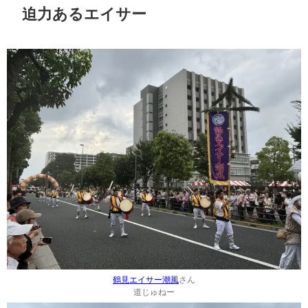
迫力あるエイサー
鶴見エイサー潮風
さん
道じゅねー