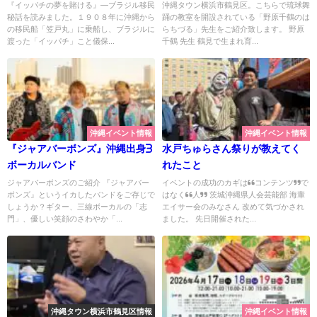
民の秘話
『イッパチの夢を賭ける』―ブラジル移民
沖縄タウン横浜市鶴見区。こちらで琉球舞
秘話を読みました。１９０８年に沖縄から
踊の教室を開設されている「野原千鶴のは
の移民船「笠戸丸」に乗船し、ブラジルに
らちづる」先生をご紹介致します。 野原
渡った「イッパチ」こと儀保...
千鶴 先生 鶴見で生まれ育...
沖縄イベント情報
沖縄イベント情報
『ジャアバーボンズ』沖縄出身3
水戸ちゅらさん祭りが教えてく
ボーカルバンド
れたこと
ジャアバーボンズのご紹介 『ジャアバー
イベントの成功のカギは“コンテンツ”で
ボンズ』というイカしたバンドをご存じで
はなく“人” 茨城沖縄県人会芸能部 海輩
しょうか？ギター、三線ボーカルの「志
エイサー会のみなさん 改めて気づかされ
門」、優しい笑顔のさわやか「...
ました。 先日開催された...
沖縄タウン横浜市鶴見区情報
沖縄イベント情報