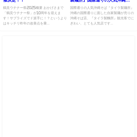
催決定！！
製麺所』国際通りの人気沖縄そ
ば屋！製麺工場まで取材
鶴見ウチナー祭2025概要 おかげさまで
国際通りの人気沖縄そば『タイラ製麺所』
「鶴見ウチナー祭」が10周年を迎えま
沖縄の国際通りに面した自家製麺が売りの
す！サプライズでド派手に！？というより
沖縄そば店、『タイラ製麵所』観光客でに
はキッチリ昨年の改善点を乗...
ぎわい、とても人気店です...