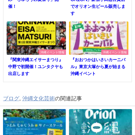
催！
でオリオン生ビール販売しま
す
沖縄イベント情報
沖縄イベント情報
『関東沖縄エイサーまつり』
『おおつかはいさいカーニバ
中野で初開催！ユンタクヤも
ル』東京大塚から夏が始まる
出店します
沖縄イベント
ブログ
,
沖縄文化芸術
の関連記事