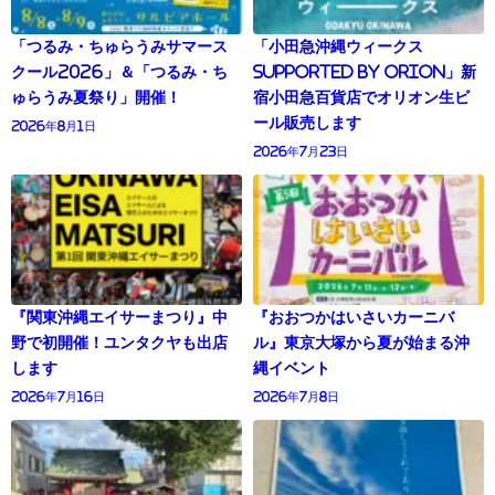
「つるみ・ちゅらうみサマース
「小田急沖縄ウィークス
クール2026」＆「つるみ・ち
supported by Orion」新
ゅらうみ夏祭り」開催！
宿小田急百貨店でオリオン生ビ
ール販売します
2026年8月1日
2026年7月23日
『関東沖縄エイサーまつり』中
『おおつかはいさいカーニバ
野で初開催！ユンタクヤも出店
ル』東京大塚から夏が始まる沖
します
縄イベント
2026年7月16日
2026年7月8日