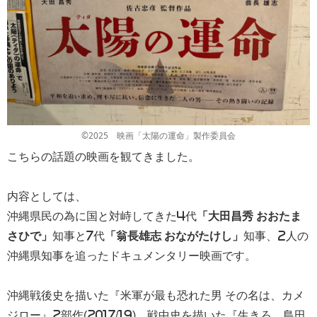
©2025 映画「太陽の運命」製作委員会
こちらの話題の映画を観てきました。
内容としては、
沖縄県民の為に国と対峙してきた4代
「大田昌秀 おおたま
さひで」
知事と7代
「翁長雄志 おながたけし」
知事、2人の
沖縄県知事を追ったドキュメンタリー映画です。
沖縄戦後史を描いた『米軍が最も恐れた男 その名は、カメ
ジロー』2部作(2017/19)、戦中史を描いた『生きろ 島田