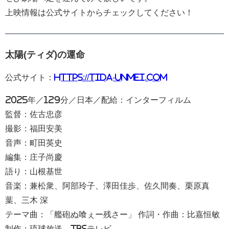
上映情報は公式サイトからチェックしてください！
太陽(ティダ)の運命
公式サイト：
https://tida-unmei.com
2025年／129分／日本／配給：インターフィルム
監督：佐古忠彦
撮影：福田安美
音声：町田英史
編集：庄子尚慶
語り：山根基世
音楽：兼松衆、阿部玲子、澤田佳歩、佐久間奏、栗原真
葉、三木 深
テーマ曲：「艦砲ぬ喰ぇー残さー」 作詞・作曲：比嘉恒敏
制作：琉球放送、TBSテレビ