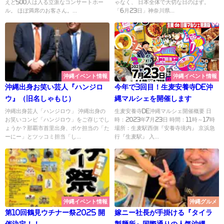
えど500人は入る立派なコンサートホー
ゃなく、 日本全体で大切な日のはず。
ル。 ほぼ満席のお客さん。...
「6月23日」神奈川県...
沖縄イベント情報
沖縄イベント情報
沖縄出身お笑い芸人『ハンジロ
今年で3回目！生麦安養寺de沖
ウ』（旧名しゃもじ）
縄マルシェを開催します
沖縄出身芸人「ハンジロウ」 沖縄出身の
生麦安養寺de沖縄マルシェ開催概要 日
お笑いコンビ「ハンジロウ」をご存じでし
時：2023年7月23日 時間：11時～17時
ょうか？那覇市首里出身、ボケ担当の「た
場所：生麦駅西側『安養寺境内』 京浜急
ーにー」とツッコミ担当「し...
行『生麦駅』 入...
沖縄イベント情報
沖縄グルメ
第10回鶴見ウチナー祭2025 開
嫁ニー社長が手掛ける『タイラ