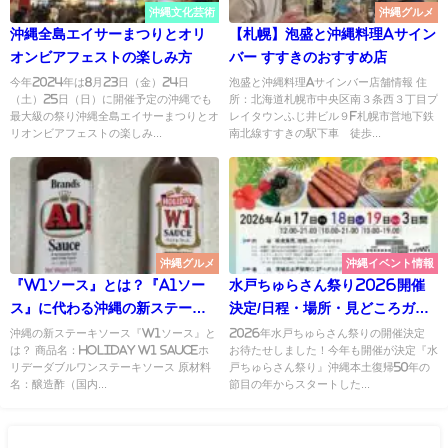
沖縄文化芸術
沖縄グルメ
沖縄全島エイサーまつりとオリ
【札幌】泡盛と沖縄料理Aサイン
オンビアフェストの楽しみ方
バー すすきのおすすめ店
今年2024年は8月23日（金）24日
泡盛と沖縄料理Aサインバー店舗情報 住
（土）25日（日）に開催予定の沖縄でも
所：北海道札幌市中央区南３条西３丁目プ
最大級の祭り沖縄全島エイサーまつりとオ
レイタウンふじ井ビル９F札幌市営地下鉄
リオンビアフェストの楽しみ...
南北線すすきの駅下車 徒歩...
沖縄グルメ
沖縄イベント情報
『W1ソース』とは？『A1ソー
水戸ちゅらさん祭り2026開催
ス』に代わる沖縄の新ステーキ
決定/日程・場所・見どころガイ
ソース
ド【茨城沖縄イベント情報】
沖縄の新ステーキソース『W1ソース』と
2026年水戸ちゅらさん祭りの開催決定
は？ 商品名：HOLIDAY W1 SAUCEホ
お待たせしました！今年も開催が決定『水
リデーダブルワンステーキソース 原材料
戸ちゅらさん祭り』沖縄本土復帰50年の
名：醸造酢（国内...
節目の年からスタートした...