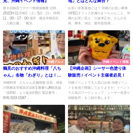
見、沖縄イベント情報】
地」とはどんな舞台？
第８回鶴見ウチナー祭開催概要 日時：
お笑い米軍基地とは？ 沖縄のお笑い事務
2023年11月4日（土）5日（日） 時間：
所FECオフィス所属のまーちゃんこと、沖
11：00～17：00 場所：横浜市鶴見区
縄のお笑い芸人「小波津正光」さんが企
「入船公園」 横浜...
画、脚本、演出、製作総指揮...
沖縄グルメ
沖縄イベント情報
鶴見のおすすめ沖縄料理「八ち
【沖縄企画】シーサー色塗り体
ゃん」名物「わぎり」とは！？
験販売 / イベント主催者必見！
ガレッジセール川田さんも絶賛
沖縄料理 八ちゃん店舗情報 住所：神奈
沖縄イベントで大人気の企画 沖縄イベン
川県横浜市鶴見区浜町1-8-8※JR鶴見線
トを各地で開催しておりますが、イベント
の味！
「浅野駅」より徒歩約5分 電話番号：
で人気のワークショップ「シーサー色塗り
045-503-1587...
体験販売」をご紹介致します...