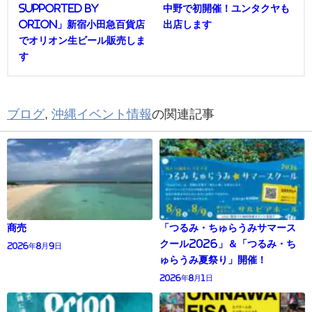
supported by
中野で初開催！ユンタクヤも
Orion」新宿小田急百貨店
出店します
でオリオン生ビール販売しま
す
ブログ
,
沖縄イベント情報
の関連記事
商売
「つるみ・ちゅらうみサマース
クール2026」＆「つるみ・ち
2026年8月9日
ゅらうみ夏祭り」開催！
2026年8月1日