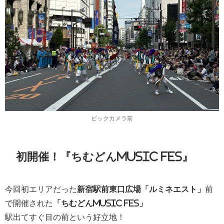
ビックカメラ前
初開催！『ちむどんMUSIC FES』
今回初エリアだった
新宿駅前東口広場「ルミネエスト」
前
で開催された
「ちむどんMUSIC FES」
駅出てすぐ目の前という好立地！