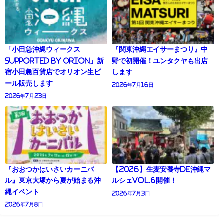
「小田急沖縄ウィークス
『関東沖縄エイサーまつり』中
supported by Orion」新
野で初開催！ユンタクヤも出店
宿小田急百貨店でオリオン生ビ
します
ール販売します
2026年7月16日
2026年7月23日
『おおつかはいさいカーニバ
【2026】生麦安養寺de沖縄マ
ル』東京大塚から夏が始まる沖
ルシェVol.6開催！
縄イベント
2026年7月3日
2026年7月8日