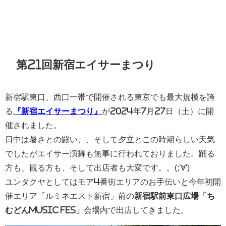
第21回新宿エイサーまつり
新宿駅東口、西口一帯で開催される東京でも最大規模を誇
る
『新宿エイサーまつり』
が2024年7月27日（土）に開
催されました。
日中は暑さとの闘い、、そして夕立とこの時期らしい天気
でしたがエイサー演舞も無事に行われておりました。踊る
方も、観る方も、そして出店者も大変です。。(;'∀')
ユンタクヤとしてはモア4番街エリアのお手伝いと今年初開
催エリア「ルミネエスト新宿」前の
新宿駅前東口広場「ち
むどんMUSIC FES」
会場内で出店してきました。