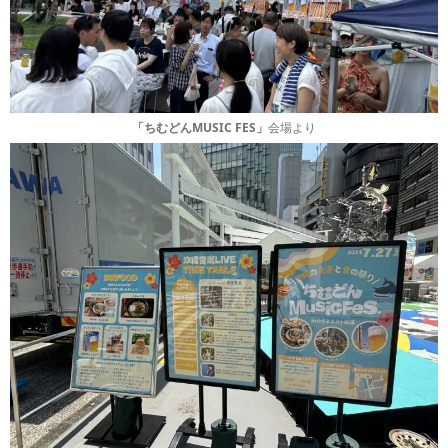
「ちむどんMUSIC FES」
会場より