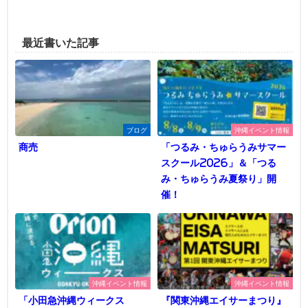
最近書いた記事
ブログ
沖縄イベント情報
商売
「つるみ・ちゅらうみサマー
スクール2026」＆「つる
み・ちゅらうみ夏祭り」開
催！
沖縄イベント情報
沖縄イベント情報
「小田急沖縄ウィークス
『関東沖縄エイサーまつり』