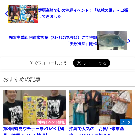
群馬高崎で初の沖縄イベント！『琉球の風』へ出張
してきました
横浜中華街開運水族館（ﾌｫｰﾁｭﾝｱｸｱﾘｳﾑ）にて沖縄
「美ら海展」開催
Ｘでフォローしよう
おすすめの記事
沖縄イベント情報
ブログ
第8回鶴見ウチナー祭2023【鶴
沖縄で人気の「お笑い米軍基