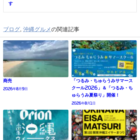
す
ブログ
,
沖縄グルメ
の関連記事
商売
「つるみ・ちゅらうみサマース
クール2026」＆「つるみ・ち
2026年8月9日
ゅらうみ夏祭り」開催！
2026年8月1日