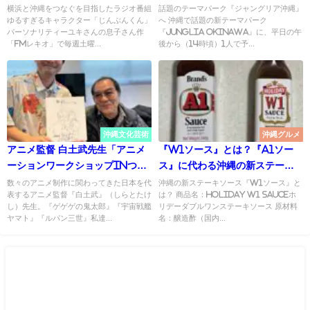
た！ （那覇市FMレキオ）
横浜と沖縄をつなぐを目指したラジオ番組
話題のテーマパーク『ジャングリア沖縄』
ゆるすぎるキャラクター「じんぶんくん」
へ 沖縄で話題の新テーマパーク
パーソナリティーユキさんの息子さん作
『JUNGLIA OKINAWA』に、平日の午
「FMレキオ」で毎週土曜...
後から（14時頃）1人で予...
沖縄文化芸術
沖縄グルメ
アニメ監督 白土武先生「アニメ
『W1ソース』とは？『A1ソー
ーションワークショップinつる
ス』に代わる沖縄の新ステーキ
み」
ソース
数々のアニメ制作に関わってきた日本を代
沖縄の新ステーキソース『W1ソース』と
表するアニメ監督『白土武』（しらとたけ
は？ 商品名：HOLIDAY W1 SAUCEホ
し）先生。『ゲゲゲの鬼太郎』『宇宙戦艦
リデーダブルワンステーキソース 原材料
ヤマト』『ルパン三世』私達...
名：醸造酢（国内...