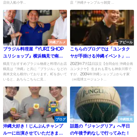
店街入船小学...
店『沖縄チャンプルゥ雑貨 ...
沖縄グルメ
アピール
ブラジル料理屋『Yuri Shop
こちらのブログでは「ユンタク
ユリショップ』横浜鶴見で南米
ヤが手掛ける沖縄イベント」
気分を味わう！
「独自目線で感じた沖縄情報」
鶴見でおすすめブラジル物産と料理のお店
2023年7月11日設立【合同会社 沖縄企画
鶴見は『沖縄』と共に『ブラジル』などの
ユンタクヤ】 生まれも育ちも神奈川県で
などをお届けしていきます
南米文化も根付いております。町を歩いて
すが、2004年沖縄ショップぷからす家
いると、あちらこちらに見...
（㈱琉球エージェント...
ブログ
沖縄観光
沖縄大好き！じんぶんチャンプ
話題の『ジャングリア』へ平日
ルーに出演させていただきまし
の午後予約なしで行ってみた！