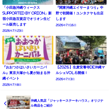
「小田急沖縄ウィークス
『関東沖縄エイサーまつり』中
supported by Orion」新
野で初開催！ユンタクヤも出店
宿小田急百貨店でオリオン生ビ
します
ール販売します
2026年7月16日
2026年7月23日
『おおつかはいさいカーニバ
【2026】生麦安養寺de沖縄マ
ル』東京大塚から夏が始まる沖
ルシェVol.6開催！
縄イベント
2026年7月3日
2026年7月8日
沖縄人気店「ジャッキーステーキハウス」オリジナ
ル商品をご紹介