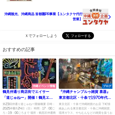
沖縄観光、沖縄商品 首都圏PR事業【ユンタクヤ代行
営業】
Ｘでフォローしよう
おすすめの記事
沖縄イベント情報
ブログ
鶴見仲通り商店街でエイサー
『沖縄チャンプルゥ雑貨 喜器』
「道じゅねー」開催！鶴見エイ
東京都北区・十条で1970年代が
サー潮風（うすかじ）の演舞を
コンセプトの店【琉球ガラス、
第23回仲通り道じゅねー開催概要 日時：
東京北区・十条で沖縄雑貨のお店 下町情
2025年8月24日（日） 時間：17：00ご
緒あふれる東京都北区・十条に沖縄雑貨、
ぜひ肌で感じてください
やちむん】
ろ～19：00ごろまで 場所：鶴見区仲通商
琉球ガラス、やちむんなどの雑貨を扱うお