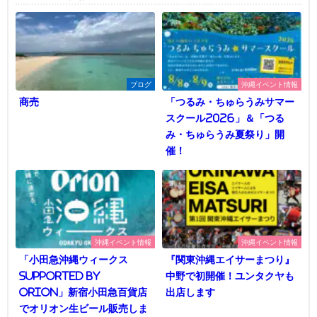
ブログ
沖縄イベント情報
商売
「つるみ・ちゅらうみサマー
スクール2026」＆「つる
み・ちゅらうみ夏祭り」開
催！
沖縄イベント情報
沖縄イベント情報
「小田急沖縄ウィークス
『関東沖縄エイサーまつり』
supported by
中野で初開催！ユンタクヤも
Orion」新宿小田急百貨店
出店します
でオリオン生ビール販売しま