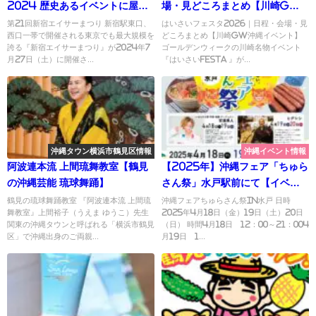
2024 歴史あるイベントに屋台
場・見どころまとめ【川崎GW
出店してきました
沖縄イベント】
第21回新宿エイサーまつり 新宿駅東口、
はいさいフェスタ2026｜日程・会場・見
西口一帯で開催される東京でも最大規模を
どころまとめ【川崎GW沖縄イベント】
誇る『新宿エイサーまつり』が2024年7
ゴールデンウィークの川崎名物イベント
月27日（土）に開催さ...
『はいさいFESTA 』が...
沖縄タウン横浜市鶴見区情報
沖縄イベント情報
阿波連本流 上間琉舞教室【鶴見
【2025年】沖縄フェア「ちゅら
の沖縄芸能 琉球舞踊】
さん祭」水戸駅前にて【イベン
ト情報】
鶴見の琉球舞踊教室 『阿波連本流 上間琉
沖縄フェアちゅらさん祭in水戸 日時
舞教室』上間裕子（うえま ゆうこ）先生
2025年4月18日（金）19日（土）20日
関東の沖縄タウンと呼ばれる「横浜市鶴見
（日） 時間4月18日 12：00～21：004
区」で沖縄出身のご両親...
月19日 1...