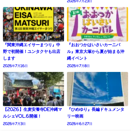
2026年7月23日
『関東沖縄エイサーまつり』中
『おおつかはいさいカーニバ
野で初開催！ユンタクヤも出店
ル』東京大塚から夏が始まる沖
します
縄イベント
2026年7月16日
2026年7月8日
【2026】生麦安養寺de沖縄マ
『ひめゆり』長編ドキュメンタ
ルシェVol.6開催！
リー映画
2026年7月3日
2026年6月27日