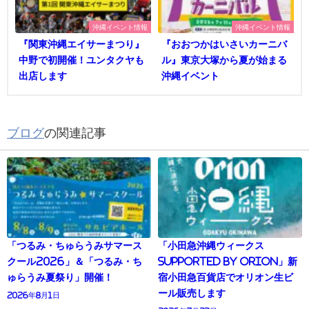
沖縄イベント情報
沖縄イベント情報
『関東沖縄エイサーまつり』
『おおつかはいさいカーニバ
中野で初開催！ユンタクヤも
ル』東京大塚から夏が始まる
出店します
沖縄イベント
ブログ
の関連記事
「つるみ・ちゅらうみサマース
「小田急沖縄ウィークス
クール2026」＆「つるみ・ち
supported by Orion」新
ゅらうみ夏祭り」開催！
宿小田急百貨店でオリオン生ビ
ール販売します
2026年8月1日