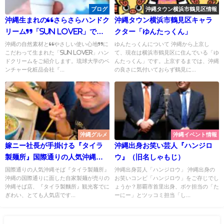
ブログ
沖縄タウン横浜市鶴見区情報
沖縄生まれの“さらさらハンドク
沖縄タウン横浜市鶴見区キャラ
リーム”「Sun Lover」で毎
クター「ゆんたっくん」
日の手肌ケアを心地よく
沖縄の自然素材と“やさしい使い心地”に
ゆんたっくんについて 沖縄から上京し
こだわって生まれた「Sun Lover」ハン
て、現在は横浜市鶴見区に住んでいる「ゆ
ドクリームをご紹介します。琉球大学のベ
んたっくん」です。上京するまでは、沖縄
ンチャー化粧品会社『...
の良さに気付いておらず鶴見に...
沖縄グルメ
沖縄イベント情報
嫁ニー社長が手掛ける『タイラ
沖縄出身お笑い芸人『ハンジロ
製麺所』国際通りの人気沖縄そ
ウ』（旧名しゃもじ）
ば屋！製麺工場まで取材
国際通りの人気沖縄そば『タイラ製麺所』
沖縄出身芸人「ハンジロウ」 沖縄出身の
沖縄の国際通りに面した自家製麺が売りの
お笑いコンビ「ハンジロウ」をご存じでし
沖縄そば店、『タイラ製麵所』観光客でに
ょうか？那覇市首里出身、ボケ担当の「た
ぎわい、とても人気店です...
ーにー」とツッコミ担当「し...