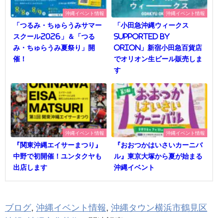
沖縄イベント情報
沖縄イベント情報
「つるみ・ちゅらうみサマー
「小田急沖縄ウィークス
スクール2026」＆「つる
supported by
み・ちゅらうみ夏祭り」開
Orion」新宿小田急百貨店
催！
でオリオン生ビール販売しま
す
沖縄イベント情報
沖縄イベント情報
『関東沖縄エイサーまつり』
『おおつかはいさいカーニバ
中野で初開催！ユンタクヤも
ル』東京大塚から夏が始まる
出店します
沖縄イベント
ブログ
,
沖縄イベント情報
,
沖縄タウン横浜市鶴見区