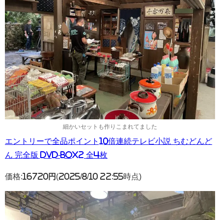
細かいセットも作りこまれてました
エントリーで全品ポイント10倍連続テレビ小説 ちむどんど
ん 完全版 DVD-BOX2 全4枚
価格:
16720円
(2025/8/10 22:55時点)