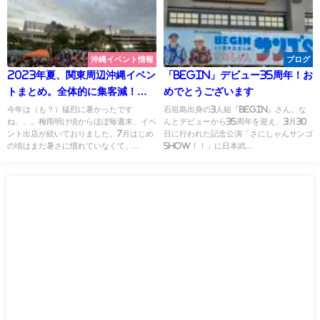
沖縄イベント情報
ブログ
2023年夏、関東周辺沖縄イベン
「BEGIN」デビュー35周年！お
トまとめ。全体的に集客減！？
めでとうございます
は 3つの要因か？
今年は（も？）猛烈に暑かったです
石垣島出身の3人組『BEGIN』さん。な
ね、、。梅雨明け頃からほぼ毎週末、イベ
んとデビューから35周年を迎え、3月30
ント出店が続いておりました。7月はじめ
日に行われた記念公演「さにしゃんサンゴ
の頃はまだ暑さに慣れていなくて、...
SHOW！！」に日本武...