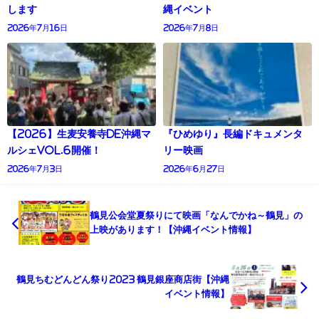
します
縄イベント
2026年7月16日
2026年7月8日
【2026】生麦安養寺de沖縄マ
『ひめゆり』長編ドキュメンタ
ルシェVol.6開催！
リー映画
2026年7月3日
2026年6月27日
鶴見公会堂夏祭りにて映画「なんでかね～鶴見」の
上映があります！【沖縄イベント情報】
鶴見ちむどんどん祭り2023 鶴見銀座商店街【沖縄
イベント情報】