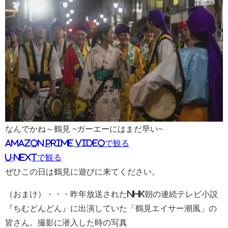
なんでかね～鶴見 ~ガーエーにはまだ早い~
amazon prime videoで観る
U-NEXTで観る
ぜひこの日は鶴見に遊びに来てください。
（おまけ）・・・昨年放送されたNHK朝の連続テレビ小説
『ちむどんどん』に出演していた「鶴見エイサー潮風」の
皆さん。撮影に潜入した時の写真