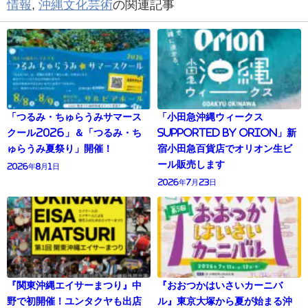
情報
,
沖縄文化芸術
の関連記事
「つるみ・ちゅらうみサマース
「小田急沖縄ウィークス
クール2026」＆「つるみ・ち
supported by Orion」新
ゅらうみ夏祭り」開催！
宿小田急百貨店でオリオン生ビ
ール販売します
2026年8月1日
2026年7月23日
『関東沖縄エイサーまつり』中
『おおつかはいさいカーニバ
野で初開催！ユンタクヤも出店
ル』東京大塚から夏が始まる沖