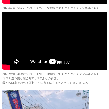
2022年道じゅねーの様子（YouTube鶴見でちむどんどんチャンネルより）
2022年道じゅねーの様子（YouTube鶴見でちむどんどんチャンネルより）
コロナ過を乗り越え昨年、3年ぶりの再開。
最初の口上をのべる西村さんの言葉にうるっときてしまいました。