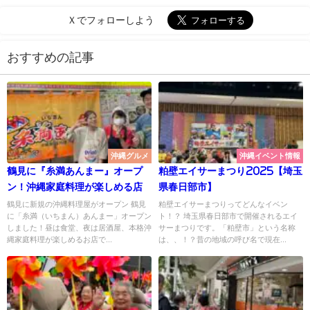
Ｘでフォローしよう
おすすめの記事
沖縄グルメ
沖縄イベント情報
鶴見に『糸満あんまー』オープ
粕壁エイサーまつり2025【埼玉
ン！沖縄家庭料理が楽しめる店
県春日部市】
鶴見に新規の沖縄料理屋がオープン 鶴見
粕壁エイサーまつりってどんなイベン
に「糸満（いちまん）あんまー」オープン
ト！？ 埼玉県春日部市で開催されるエイ
しました！昼は食堂、夜は居酒屋、本格沖
サーまつりです。「粕壁市」という名称
縄家庭料理が楽しめるお店で...
は、、！？昔の地域の呼び名で現在...