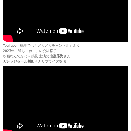
YouTube「鶴見でちむどんどんチャンネル」より
2023年「道じゅね～」の会場様子
映画なんでかね～鶴見 主演の
比嘉秀海
さん
ガレッジセール川田
さんサプライズ登場！