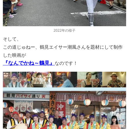
2022年の様子
そして、
この道じゅねー、鶴見エイサー潮風さんを題材にして制作
した映画が
『なんでかね～鶴見』
なのです！