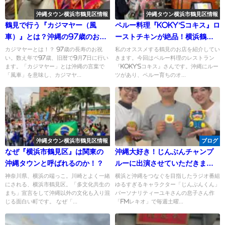
沖縄タウン横浜市鶴見区情報
沖縄タウン横浜市鶴見区情報
鶴見で行う『カジマヤー（風
ペルー料理『KOKY’Sコキス』ロ
車）』とは？沖縄の97歳のお祝
ーストチキンが絶品！横浜鶴見
いとパレード
までぜひ！
カジマヤーとは！？ 97歳の長寿のお祝
私のオススメする鶴見のお店を紹介してい
い。数え年で97歳、旧暦で9月7日に行い
きます。今回はペルー料理のレストラン
ます。「カジマヤー」とは沖縄の言葉で
『KOKY’Sコキス』さんです。沖縄にルー
「風車」を意味し、カジマヤ...
ツがあり、ペルー育ちのオ...
沖縄タウン横浜市鶴見区情報
ブログ
なぜ『横浜市鶴見区』は関東の
沖縄大好き！じんぶんチャンプ
沖縄タウンと呼ばれるのか！？
ルーに出演させていただきまし
た！ （那覇市FMレキオ）
神奈川県、横浜の端っこ。川崎とよく一緒
横浜と沖縄をつなぐを目指したラジオ番組
にされる、横浜市鶴見区。「多文化共生の
ゆるすぎるキャラクター「じんぶんくん」
まち」宣言をして沖縄以外の文化も入り混
パーソナリティーユキさんの息子さん作
じる面白い町です。 なぜ「...
「FMレキオ」で毎週土曜...