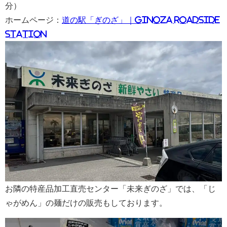
分）
ホームページ：
道の駅「ぎのざ」｜GINOZA ROADSIDE
STATION
お隣の特産品加工直売センター「未来ぎのざ」では、「じ
ゃがめん」の麺だけの販売もしております。