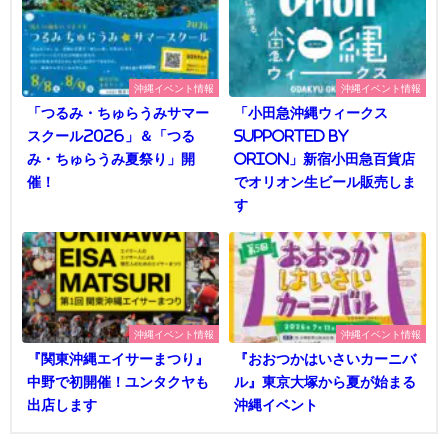
沖縄イベント情報
沖縄イベント情報
「つるみ・ちゅらうみサマー
「小田急沖縄ウィークス
スクール2026」＆「つる
supported by
み・ちゅらうみ夏祭り」開
Orion」新宿小田急百貨店
催！
でオリオン生ビール販売しま
す
沖縄イベント情報
沖縄イベント情報
『関東沖縄エイサーまつり』
『おおつかはいさいカーニバ
中野で初開催！ユンタクヤも
ル』東京大塚から夏が始まる
出店します
沖縄イベント