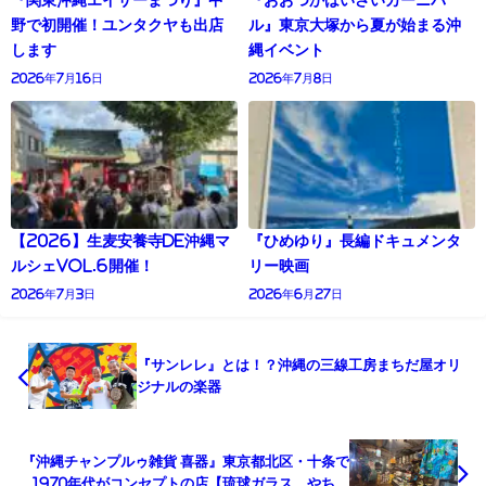
『関東沖縄エイサーまつり』中
『おおつかはいさいカーニバ
野で初開催！ユンタクヤも出店
ル』東京大塚から夏が始まる沖
します
縄イベント
2026年7月16日
2026年7月8日
【2026】生麦安養寺de沖縄マ
『ひめゆり』長編ドキュメンタ
ルシェVol.6開催！
リー映画
2026年7月3日
2026年6月27日
『サンレレ』とは！？沖縄の三線工房まちだ屋オリ
ジナルの楽器
『沖縄チャンプルゥ雑貨 喜器』東京都北区・十条で
1970年代がコンセプトの店【琉球ガラス、やちむ