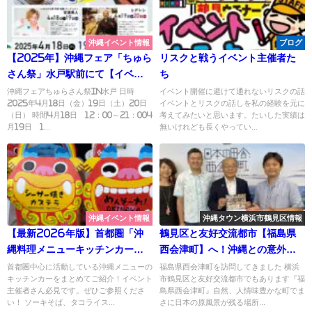
沖縄イベント情報
ブログ
【2025年】沖縄フェア「ちゅら
リスクと戦うイベント主催者た
さん祭」水戸駅前にて【イベン
ち
ト情報】
沖縄フェアちゅらさん祭in水戸 日時
イベント開催に避けて通れないリスクの話
2025年4月18日（金）19日（土）20日
イベントとリスクの話しを私の経験を元に
（日） 時間4月18日 12：00～21：004
考えてみたいと思います。たいした実績は
月19日 1...
無いけれども長くやってい...
沖縄イベント情報
沖縄タウン横浜市鶴見区情報
【最新2026年版】首都圏「沖
鶴見区と友好交流都市【福島県
縄料理メニューキッチンカー」
西会津町】へ！沖縄との意外な
ご紹介
繋がり！？
首都圏中心に活動している沖縄メニューの
福島県西会津町を訪問してきました 横浜
キッチンカーをまとめてご紹介！イベント
市鶴見区と友好交流都市でもあります『福
主催者さん必見です。ぜひご参照くださ
島県西会津町』自然、人情味豊かな町でま
い！ ソーキそば、タコライス...
さに日本の原風景が残る場所...