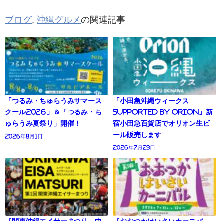
ブログ
,
沖縄グルメ
の関連記事
「つるみ・ちゅらうみサマース
「小田急沖縄ウィークス
クール2026」＆「つるみ・ち
supported by Orion」新
ゅらうみ夏祭り」開催！
宿小田急百貨店でオリオン生ビ
ール販売します
2026年8月1日
2026年7月23日