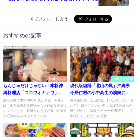
ん】
Ｘでフォローしよう
おすすめの記事
沖縄グルメ
沖縄文化芸術
もんじゃだけじゃない！本格沖
現代版組踊「北山の風」沖縄県
縄料理店「ココワオキナワ」月
今帰仁村の小中高生の演舞に魅
島グルメ
了
東京月島に本格沖縄料理店 東京「月島」
現代版組踊「北山の風」げんだいばんくみ
は、古き風情ある建物から近代的な高層マ
おどり ほくざんのかぜ はるばる沖縄の今
ンションまで。銀座からもほど近いが東京
帰仁村から「鶴見ウチナー祭2024」に初
下町情緒あふれるエリアです...
出演していただいた現代...