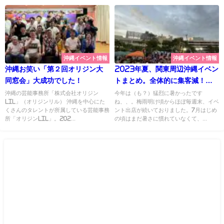
沖縄イベント情報
沖縄イベント情報
沖縄お笑い「第２回オリジン大
2023年夏、関東周辺沖縄イベン
同窓会」大成功でした！
トまとめ。全体的に集客減！？
は 3つの要因か？
沖縄の芸能事務所「株式会社オリジン
今年は（も？）猛烈に暑かったです
lil」（オリジンリル） 沖縄を中心にた
ね、、。梅雨明け頃からほぼ毎週末、イベ
くさんのタレントが所属している芸能事務
ント出店が続いておりました。7月はじめ
所「オリジンlil」。202...
の頃はまだ暑さに慣れていなくて、...